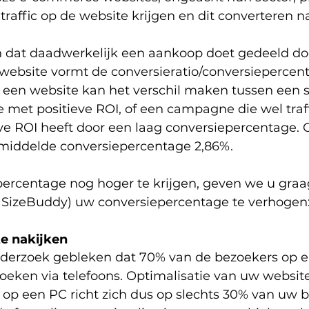
; traffic op de website krijgen en dit converteren n
n dat daadwerkelijk een aankoop doet gedeeld doo
website vormt de conversieratio/conversiepercent
n een website kan het verschil maken tussen een s
et positieve ROI, of een campagne die wel traff
e ROI heeft door een laag conversiepercentage. O
middelde conversiepercentage 2,86%. 
rcentage nog hoger te krijgen, geven we u graag
 SizeBuddy) uw conversiepercentage te verhogen
ite nakijken
onderzoek gebleken dat 70% van de bezoekers op
oeken via telefoons. Optimalisatie van uw website
op een PC richt zich dus op slechts 30% van uw b