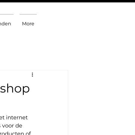
inden
More
bshop
t internet 
 voor de 
roducten of 