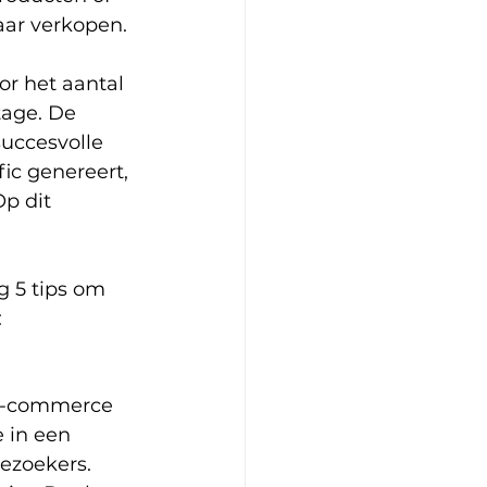
aar verkopen. 
r het aantal 
age. De 
uccesvolle 
ic genereert, 
p dit 
 5 tips om 
:
 e-commerce 
 in een 
ezoekers. 