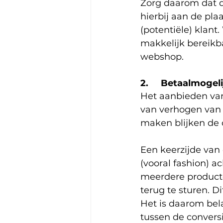
Zorg daarom dat d
hierbij aan de pla
(potentiële) klan
makkelijk bereikba
webshop. 
2.     Betaalmoge
Het aanbieden van
van verhogen van 
maken blijken de c
Een keerzijde van 
(vooral fashion) a
meerdere producte
terug te sturen. D
Het is daarom bela
tussen de conversi