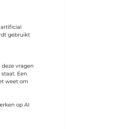
tificial 
dt gebruikt 
 deze vragen 
staat. Een 
et weet om 
werken op AI 