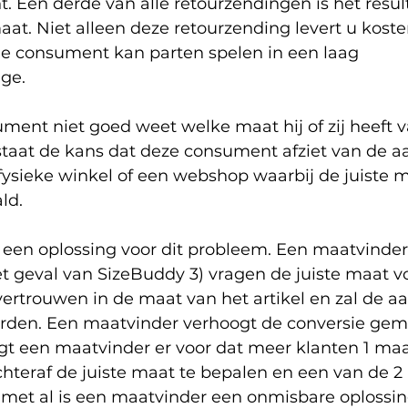
. Een derde van alle retourzendingen is het resul
aat. Niet alleen deze retourzending levert u koste
e consument kan parten spelen in een laag 
ge. 
ent niet goed weet welke maat hij of zij heeft v
taat de kans dat deze consument afziet van de a
 fysieke winkel of een webshop waarbij de juiste m
ld.
 een oplossing voor dit probleem. Een maatvinder
t geval van SizeBuddy 3) vragen de juiste maat vo
vertrouwen in de maat van het artikel en zal de a
rden. Een maatvinder verhoogt de conversie gem
gt een maatvinder er voor dat meer klanten 1 maat
hteraf de juiste maat te bepalen en een van de 2 
l met al is een maatvinder een onmisbare oplossin