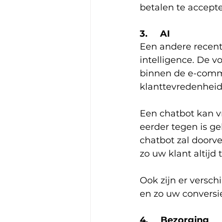
betalen te accepte
3.     AI
Een andere recente
intelligence. De 
binnen de e-comme
klanttevredenheid
Een chatbot kan v
eerder tegen is g
chatbot zal doorv
zo uw klant altijd
Ook zijn er versch
en zo uw convers
4.     Bezorging