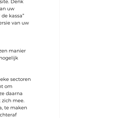
site. Denk 
aan uw 
 de kassa” 
ersie van uw 
zen manier 
ogelijk 
ieke sectoren 
nt om 
ze daarna 
 zich mee. 
a, te maken 
chteraf 