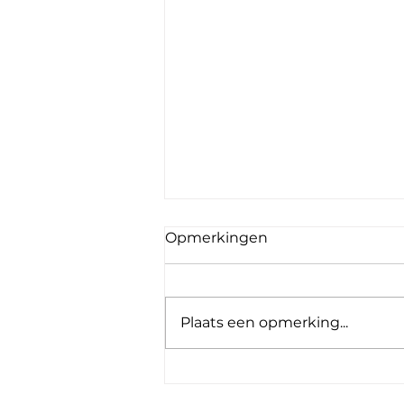
Opmerkingen
De retourgids
Plaats een opmerking...