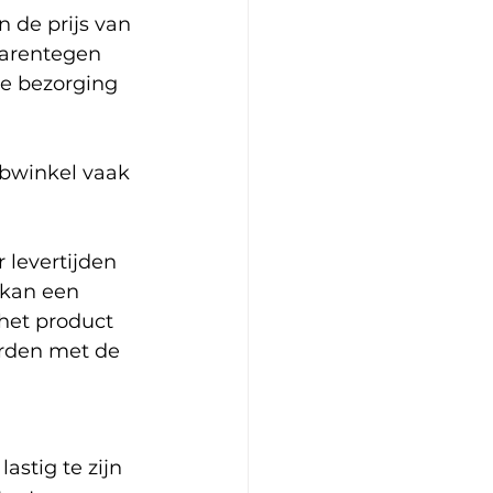
de prijs van 
aarentegen 
de bezorging 
bwinkel vaak 
levertijden 
kan een 
het product 
rden met de 
astig te zijn 