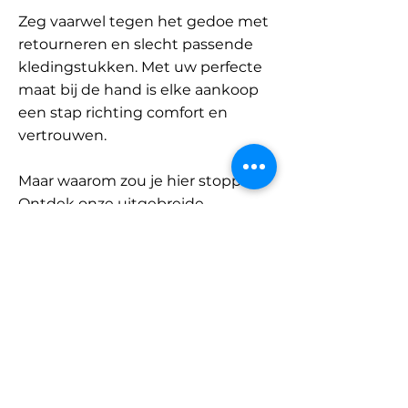
Zeg vaarwel tegen het gedoe met
retourneren en slecht passende
kledingstukken. Met uw perfecte
maat bij de hand is elke aankoop
een stap richting comfort en
vertrouwen.
Maar waarom zou je hier stoppen?
Ontdek onze uitgebreide
database met merken en
categorieën en vind jouw maat.
Onthoud: met SizeBuddy aan uw
zijde is de perfecte pasvorm
slechts één klik verwijderd.