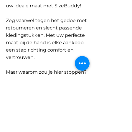
uw ideale maat met SizeBuddy!
Zeg vaarwel tegen het gedoe met
retourneren en slecht passende
kledingstukken. Met uw perfecte
maat bij de hand is elke aankoop
een stap richting comfort en
vertrouwen.
Maar waarom zou je hier stoppen?
Ontdek onze uitgebreide
database met merken en
categorieën en vind jouw maat.
Onthoud: met SizeBuddy aan uw
zijde is de perfecte pasvorm
slechts één klik verwijderd.