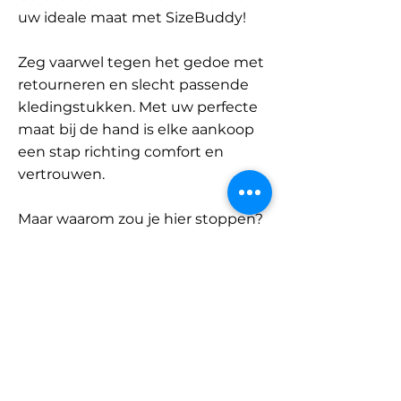
uw ideale maat met SizeBuddy!
Zeg vaarwel tegen het gedoe met
retourneren en slecht passende
kledingstukken. Met uw perfecte
maat bij de hand is elke aankoop
een stap richting comfort en
vertrouwen.
Maar waarom zou je hier stoppen?
Ontdek onze uitgebreide
database met merken en
categorieën en vind jouw maat.
Onthoud: met SizeBuddy aan uw
zijde is de perfecte pasvorm
slechts één klik verwijderd.