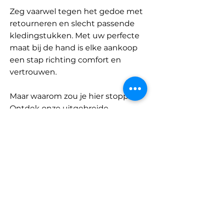
Zeg vaarwel tegen het gedoe met
retourneren en slecht passende
kledingstukken. Met uw perfecte
maat bij de hand is elke aankoop
een stap richting comfort en
vertrouwen.
Maar waarom zou je hier stoppen?
Ontdek onze uitgebreide
database met merken en
categorieën en vind jouw maat.
Onthoud: met SizeBuddy aan uw
zijde is de perfecte pasvorm
slechts één klik verwijderd.