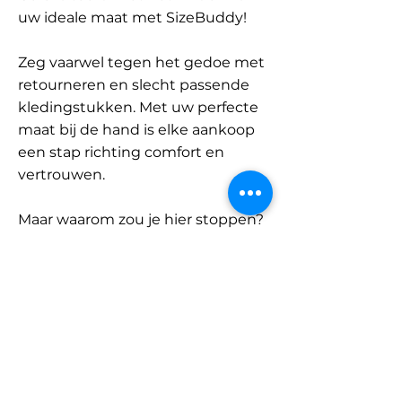
uw ideale maat met SizeBuddy!
Zeg vaarwel tegen het gedoe met
retourneren en slecht passende
kledingstukken. Met uw perfecte
maat bij de hand is elke aankoop
een stap richting comfort en
vertrouwen.
Maar waarom zou je hier stoppen?
Ontdek onze uitgebreide
database met merken en
categorieën en vind jouw maat.
Onthoud: met SizeBuddy aan uw
zijde is de perfecte pasvorm
slechts één klik verwijderd.