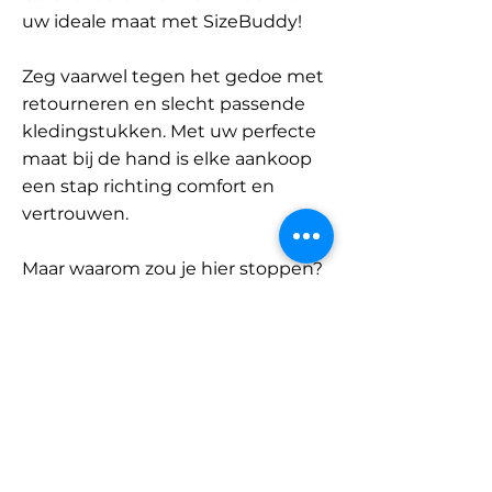
uw ideale maat met SizeBuddy!
Zeg vaarwel tegen het gedoe met
retourneren en slecht passende
kledingstukken. Met uw perfecte
maat bij de hand is elke aankoop
een stap richting comfort en
vertrouwen.
Maar waarom zou je hier stoppen?
Ontdek onze uitgebreide
database met merken en
categorieën en vind jouw maat.
Onthoud: met SizeBuddy aan uw
zijde is de perfecte pasvorm
slechts één klik verwijderd.