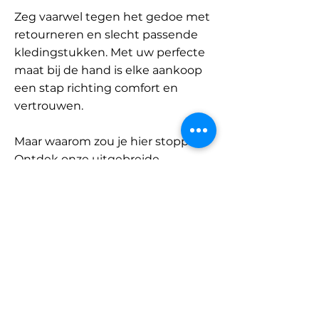
Zeg vaarwel tegen het gedoe met
retourneren en slecht passende
kledingstukken. Met uw perfecte
maat bij de hand is elke aankoop
een stap richting comfort en
vertrouwen.
Maar waarom zou je hier stoppen?
Ontdek onze uitgebreide
database met merken en
categorieën en vind jouw maat.
Onthoud: met SizeBuddy aan uw
zijde is de perfecte pasvorm
slechts één klik verwijderd.