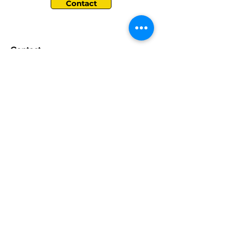
Contact
Contact
Sales:
LinkedIn
info@sizebuddy.nl
Instagram
Algemene vragen:
Persbericht
+31 623629330
Customer Care:
info@sizebuddy.nl
KVK nummer:
86439278
Gebruikersvoorwaarden