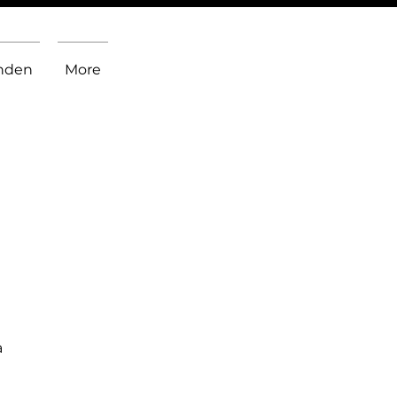
inden
More
a