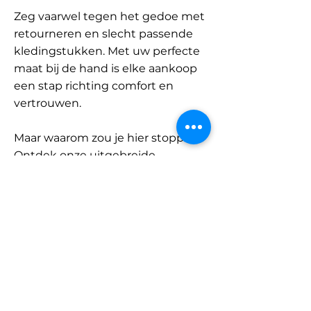
Zeg vaarwel tegen het gedoe met
retourneren en slecht passende
kledingstukken. Met uw perfecte
maat bij de hand is elke aankoop
een stap richting comfort en
vertrouwen.
Maar waarom zou je hier stoppen?
Ontdek onze uitgebreide
database met merken en
categorieën en vind jouw maat.
Onthoud: met SizeBuddy aan uw
zijde is de perfecte pasvorm
slechts één klik verwijderd.