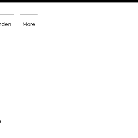
inden
More
a