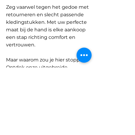
Zeg vaarwel tegen het gedoe met
retourneren en slecht passende
kledingstukken. Met uw perfecte
maat bij de hand is elke aankoop
een stap richting comfort en
vertrouwen.
Maar waarom zou je hier stoppen?
Ontdek onze uitgebreide
database met merken en
categorieën en vind jouw maat.
Onthoud: met SizeBuddy aan uw
zijde is de perfecte pasvorm
slechts één klik verwijderd.