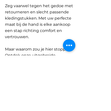
Zeg vaarwel tegen het gedoe met
retourneren en slecht passende
kledingstukken. Met uw perfecte
maat bij de hand is elke aankoop
een stap richting comfort en
vertrouwen.
Maar waarom zou je hier stoppen?
Ontdek onze uitgebreide
database met merken en
categorieën en vind jouw maat.
Onthoud: met SizeBuddy aan uw
zijde is de perfecte pasvorm
slechts één klik verwijderd.