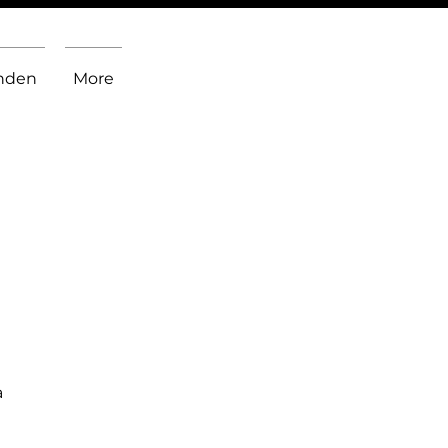
inden
More
a