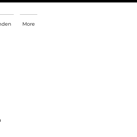
inden
More
a