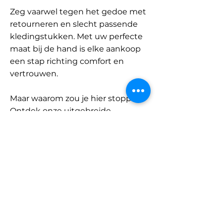
Zeg vaarwel tegen het gedoe met
retourneren en slecht passende
kledingstukken. Met uw perfecte
maat bij de hand is elke aankoop
een stap richting comfort en
vertrouwen.
Maar waarom zou je hier stoppen?
Ontdek onze uitgebreide
database met merken en
categorieën en vind jouw maat.
Onthoud: met SizeBuddy aan uw
zijde is de perfecte pasvorm
slechts één klik verwijderd.