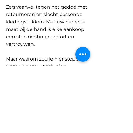
Zeg vaarwel tegen het gedoe met
retourneren en slecht passende
kledingstukken. Met uw perfecte
maat bij de hand is elke aankoop
een stap richting comfort en
vertrouwen.
Maar waarom zou je hier stoppen?
Ontdek onze uitgebreide
database met merken en
categorieën en vind jouw maat.
Onthoud: met SizeBuddy aan uw
zijde is de perfecte pasvorm
slechts één klik verwijderd.