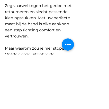
Zeg vaarwel tegen het gedoe met
retourneren en slecht passende
kledingstukken. Met uw perfecte
maat bij de hand is elke aankoop
een stap richting comfort en
vertrouwen.
Maar waarom zou je hier stoppen?
Ontdek onze uitgebreide
database met merken en
categorieën en vind jouw maat.
Onthoud: met SizeBuddy aan uw
zijde is de perfecte pasvorm
slechts één klik verwijderd.