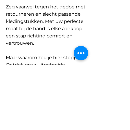
Zeg vaarwel tegen het gedoe met
retourneren en slecht passende
kledingstukken. Met uw perfecte
maat bij de hand is elke aankoop
een stap richting comfort en
vertrouwen.
Maar waarom zou je hier stoppen?
Ontdek onze uitgebreide
database met merken en
categorieën en vind jouw maat.
Onthoud: met SizeBuddy aan uw
zijde is de perfecte pasvorm
slechts één klik verwijderd.