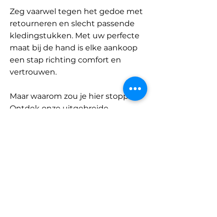
Zeg vaarwel tegen het gedoe met
retourneren en slecht passende
kledingstukken. Met uw perfecte
maat bij de hand is elke aankoop
een stap richting comfort en
vertrouwen.
Maar waarom zou je hier stoppen?
Ontdek onze uitgebreide
database met merken en
categorieën en vind jouw maat.
Onthoud: met SizeBuddy aan uw
zijde is de perfecte pasvorm
slechts één klik verwijderd.