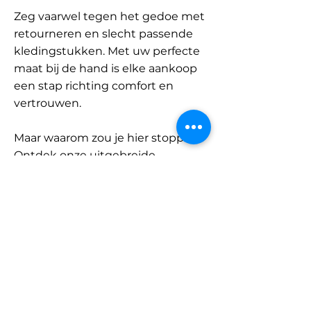
Zeg vaarwel tegen het gedoe met
retourneren en slecht passende
kledingstukken. Met uw perfecte
maat bij de hand is elke aankoop
een stap richting comfort en
vertrouwen.
Maar waarom zou je hier stoppen?
Ontdek onze uitgebreide
database met merken en
categorieën en vind jouw maat.
Onthoud: met SizeBuddy aan uw
zijde is de perfecte pasvorm
slechts één klik verwijderd.