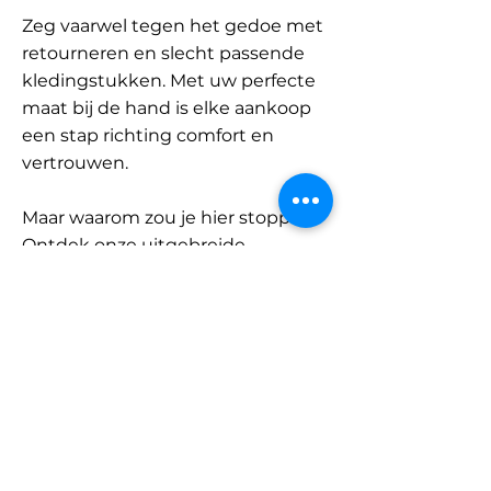
Zeg vaarwel tegen het gedoe met
retourneren en slecht passende
kledingstukken. Met uw perfecte
maat bij de hand is elke aankoop
een stap richting comfort en
vertrouwen.
Maar waarom zou je hier stoppen?
Ontdek onze uitgebreide
database met merken en
categorieën en vind jouw maat.
Onthoud: met SizeBuddy aan uw
zijde is de perfecte pasvorm
slechts één klik verwijderd.