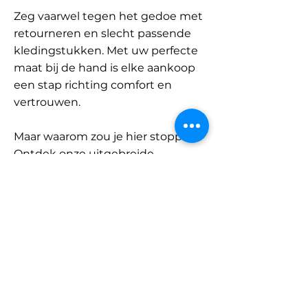
Zeg vaarwel tegen het gedoe met
retourneren en slecht passende
kledingstukken. Met uw perfecte
maat bij de hand is elke aankoop
een stap richting comfort en
vertrouwen.
Maar waarom zou je hier stoppen?
Ontdek onze uitgebreide
database met merken en
categorieën en vind jouw maat.
Onthoud: met SizeBuddy aan uw
zijde is de perfecte pasvorm
slechts één klik verwijderd.