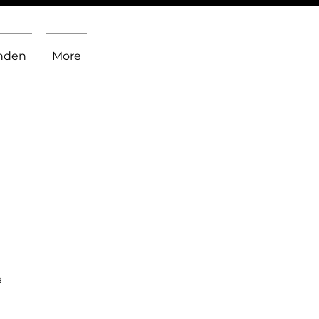
inden
More
a