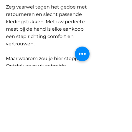
Zeg vaarwel tegen het gedoe met
retourneren en slecht passende
kledingstukken. Met uw perfecte
maat bij de hand is elke aankoop
een stap richting comfort en
vertrouwen.
Maar waarom zou je hier stoppen?
Ontdek onze uitgebreide
database met merken en
categorieën en vind jouw maat.
Onthoud: met SizeBuddy aan uw
zijde is de perfecte pasvorm
slechts één klik verwijderd.