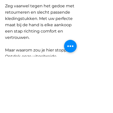
Zeg vaarwel tegen het gedoe met
retourneren en slecht passende
kledingstukken. Met uw perfecte
maat bij de hand is elke aankoop
een stap richting comfort en
vertrouwen.
Maar waarom zou je hier stoppen?
Ontdek onze uitgebreide
database met merken en
categorieën en vind jouw maat.
Onthoud: met SizeBuddy aan uw
zijde is de perfecte pasvorm
slechts één klik verwijderd.