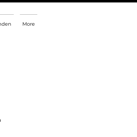
inden
More
a