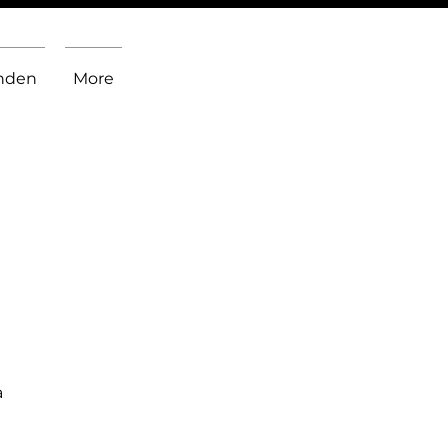
inden
More
a