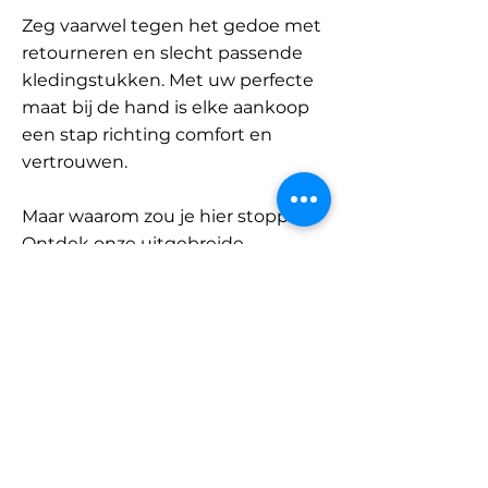
Zeg vaarwel tegen het gedoe met
retourneren en slecht passende
kledingstukken. Met uw perfecte
maat bij de hand is elke aankoop
een stap richting comfort en
vertrouwen.
Maar waarom zou je hier stoppen?
Ontdek onze uitgebreide
database met merken en
categorieën en vind jouw maat.
Onthoud: met SizeBuddy aan uw
zijde is de perfecte pasvorm
slechts één klik verwijderd.