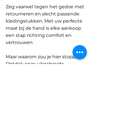
Zeg vaarwel tegen het gedoe met
retourneren en slecht passende
kledingstukken. Met uw perfecte
maat bij de hand is elke aankoop
een stap richting comfort en
vertrouwen.
Maar waarom zou je hier stoppen?
Ontdek onze uitgebreide
database met merken en
categorieën en vind jouw maat.
Onthoud: met SizeBuddy aan uw
zijde is de perfecte pasvorm
slechts één klik verwijderd.