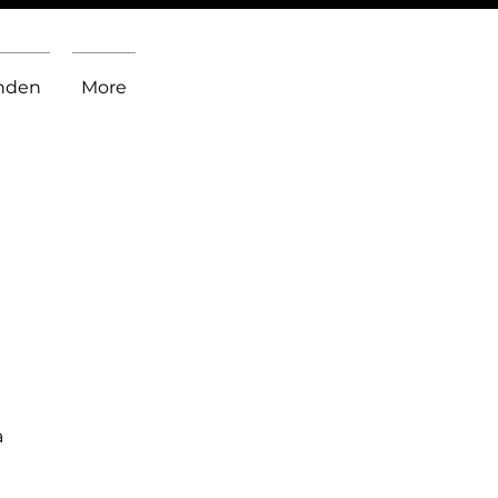
inden
More
a