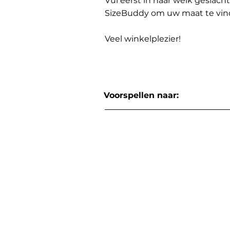
Vul eerst in naar welk geslach
SizeBuddy om uw maat te vin
Veel winkelplezier!
Voorspellen naar: