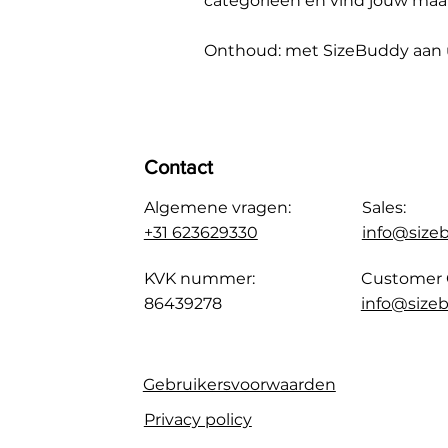
categorieën en vind jouw maa
Onthoud: met SizeBuddy aan uw
Contact
Algemene vragen:
Sales:
+31 623629330
info@size
KVK nummer:
Customer 
86439278
info@sizeb
Gebruikersvoorwaarden
Privacy policy