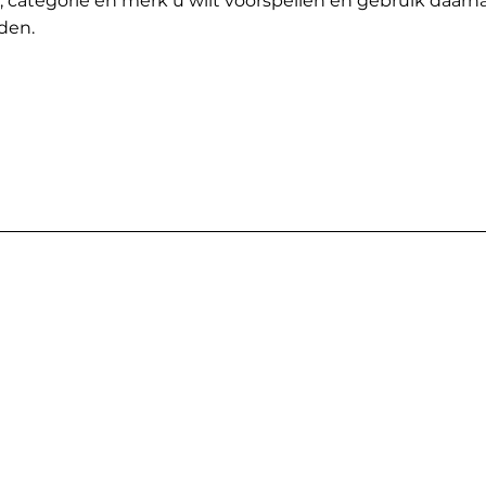
t, categorie en merk u wilt voorspellen en gebruik daarn
den.