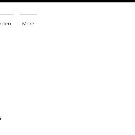
inden
More
a