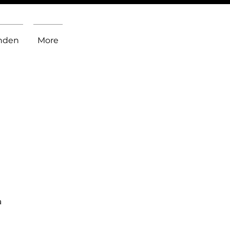
inden
More
a