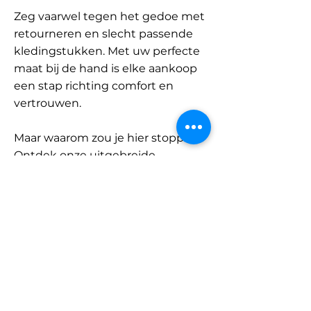
Zeg vaarwel tegen het gedoe met
retourneren en slecht passende
kledingstukken. Met uw perfecte
maat bij de hand is elke aankoop
een stap richting comfort en
vertrouwen.
Maar waarom zou je hier stoppen?
Ontdek onze uitgebreide
database met merken en
categorieën en vind jouw maat.
Onthoud: met SizeBuddy aan uw
zijde is de perfecte pasvorm
slechts één klik verwijderd.