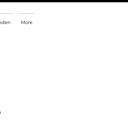
inden
More
a