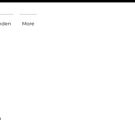
inden
More
a