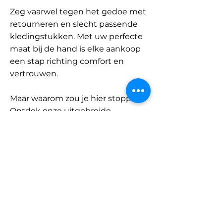
Zeg vaarwel tegen het gedoe met
retourneren en slecht passende
kledingstukken. Met uw perfecte
maat bij de hand is elke aankoop
een stap richting comfort en
vertrouwen.
Maar waarom zou je hier stoppen?
Ontdek onze uitgebreide
database met merken en
categorieën en vind jouw maat.
Onthoud: met SizeBuddy aan uw
zijde is de perfecte pasvorm
slechts één klik verwijderd.