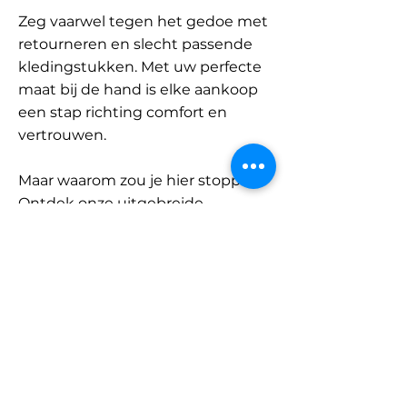
Zeg vaarwel tegen het gedoe met
retourneren en slecht passende
kledingstukken. Met uw perfecte
maat bij de hand is elke aankoop
een stap richting comfort en
vertrouwen.
Maar waarom zou je hier stoppen?
Ontdek onze uitgebreide
database met merken en
categorieën en vind jouw maat.
Onthoud: met SizeBuddy aan uw
zijde is de perfecte pasvorm
slechts één klik verwijderd.