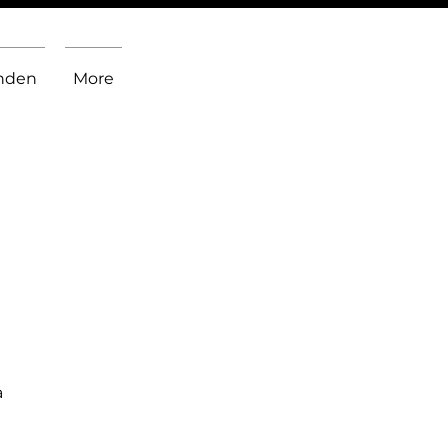
inden
More
a