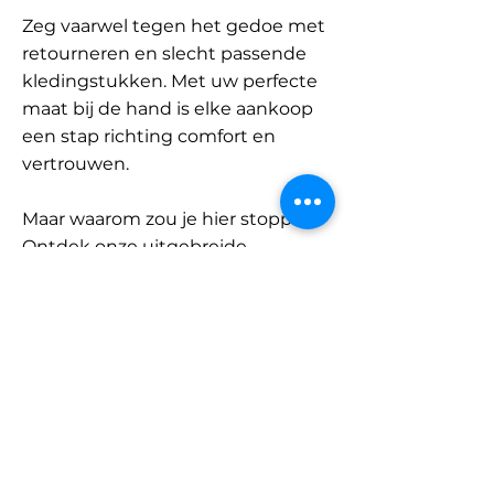
Zeg vaarwel tegen het gedoe met
retourneren en slecht passende
kledingstukken. Met uw perfecte
maat bij de hand is elke aankoop
een stap richting comfort en
vertrouwen.
Maar waarom zou je hier stoppen?
Ontdek onze uitgebreide
database met merken en
categorieën en vind jouw maat.
Onthoud: met SizeBuddy aan uw
zijde is de perfecte pasvorm
slechts één klik verwijderd.