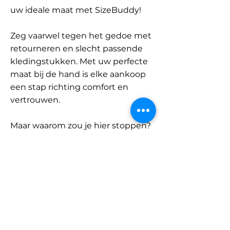
uw ideale maat met SizeBuddy!
Zeg vaarwel tegen het gedoe met
retourneren en slecht passende
kledingstukken. Met uw perfecte
maat bij de hand is elke aankoop
een stap richting comfort en
vertrouwen.
Maar waarom zou je hier stoppen?
Ontdek onze uitgebreide
database met merken en
categorieën en vind jouw maat.
Onthoud: met SizeBuddy aan uw
zijde is de perfecte pasvorm
slechts één klik verwijderd.