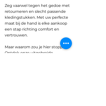
Zeg vaarwel tegen het gedoe met
retourneren en slecht passende
kledingstukken. Met uw perfecte
maat bij de hand is elke aankoop
een stap richting comfort en
vertrouwen.
Maar waarom zou je hier stoppen?
Ontdek onze uitgebreide
database met merken en
categorieën en vind jouw maat.
Onthoud: met SizeBuddy aan uw
zijde is de perfecte pasvorm
slechts één klik verwijderd.