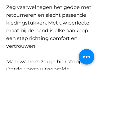
Zeg vaarwel tegen het gedoe met
retourneren en slecht passende
kledingstukken. Met uw perfecte
maat bij de hand is elke aankoop
een stap richting comfort en
vertrouwen.
Maar waarom zou je hier stoppen?
Ontdek onze uitgebreide
database met merken en
categorieën en vind jouw maat.
Onthoud: met SizeBuddy aan uw
zijde is de perfecte pasvorm
slechts één klik verwijderd.