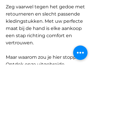
Zeg vaarwel tegen het gedoe met
retourneren en slecht passende
kledingstukken. Met uw perfecte
maat bij de hand is elke aankoop
een stap richting comfort en
vertrouwen.
Maar waarom zou je hier stoppen?
Ontdek onze uitgebreide
database met merken en
categorieën en vind jouw maat.
Onthoud: met SizeBuddy aan uw
zijde is de perfecte pasvorm
slechts één klik verwijderd.