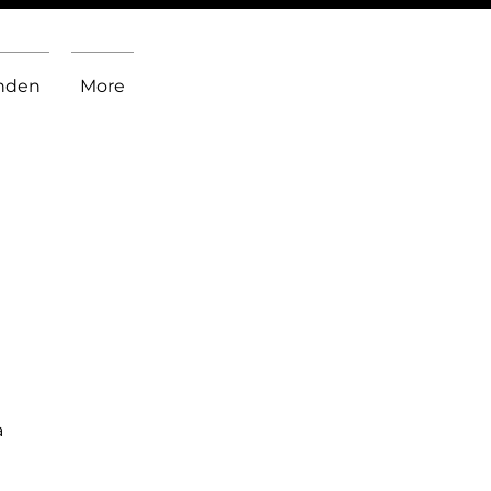
inden
More
a