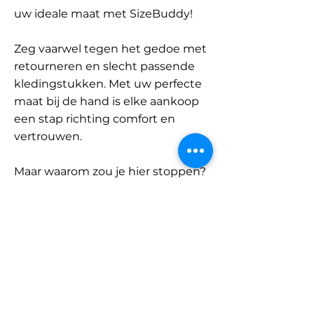
uw ideale maat met SizeBuddy!
Zeg vaarwel tegen het gedoe met
retourneren en slecht passende
kledingstukken. Met uw perfecte
maat bij de hand is elke aankoop
een stap richting comfort en
vertrouwen.
Maar waarom zou je hier stoppen?
Ontdek onze uitgebreide
database met merken en
categorieën en vind jouw maat.
Onthoud: met SizeBuddy aan uw
zijde is de perfecte pasvorm
slechts één klik verwijderd.