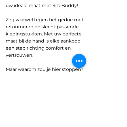
uw ideale maat met SizeBuddy!
Zeg vaarwel tegen het gedoe met
retourneren en slecht passende
kledingstukken. Met uw perfecte
maat bij de hand is elke aankoop
een stap richting comfort en
vertrouwen.
Maar waarom zou je hier stoppen?
Ontdek onze uitgebreide
database met merken en
categorieën en vind jouw maat.
Onthoud: met SizeBuddy aan uw
zijde is de perfecte pasvorm
slechts één klik verwijderd.