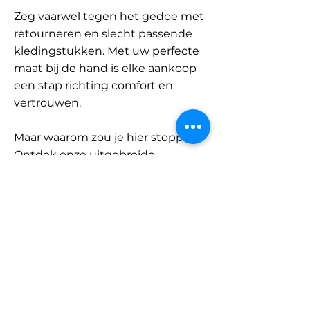
Zeg vaarwel tegen het gedoe met
retourneren en slecht passende
kledingstukken. Met uw perfecte
maat bij de hand is elke aankoop
een stap richting comfort en
vertrouwen.
Maar waarom zou je hier stoppen?
Ontdek onze uitgebreide
database met merken en
categorieën en vind jouw maat.
Onthoud: met SizeBuddy aan uw
zijde is de perfecte pasvorm
slechts één klik verwijderd.